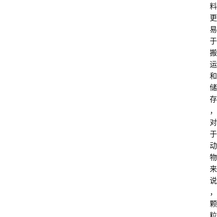
料
更
易
于
搬
运
和
储
存
，
对
于
动
物
来
说
，
颗
粒