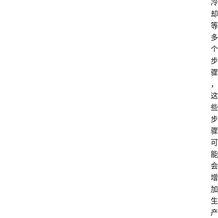
冷
却
等
多
个
步
骤
，
这
些
步
骤
可
能
会
增
加
生
产