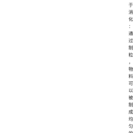
于
消
化
：
通
过
制
粒
，
物
料
可
以
被
制
成
均
匀