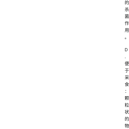
的
杀
菌
作
用
。
D
. 
便
于
采
食
：
颗
粒
状
的
物