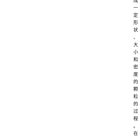
成
一
定
形
状
、
大
小
和
密
度
的
颗
粒
的
过
程
。
在