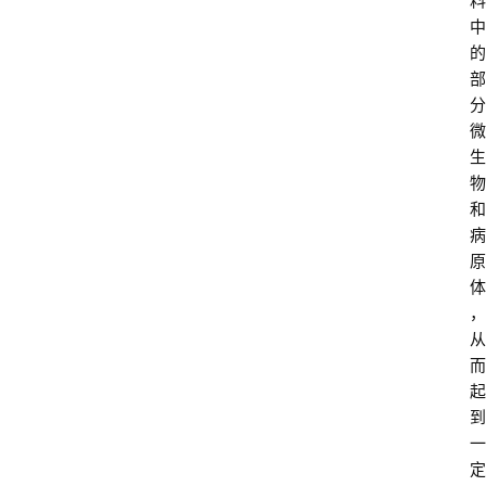
料
中
学
的
院
部
专
分
题
微
生
爱
物
问
和
易
病
答
原
体
找
，
服
从
务
而
起
到
一
定