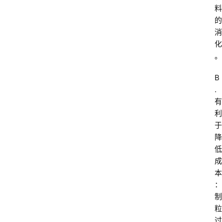
料
的
消
化
。
B
. 
有
利
于
降
低
成
本
：
制
粒
过