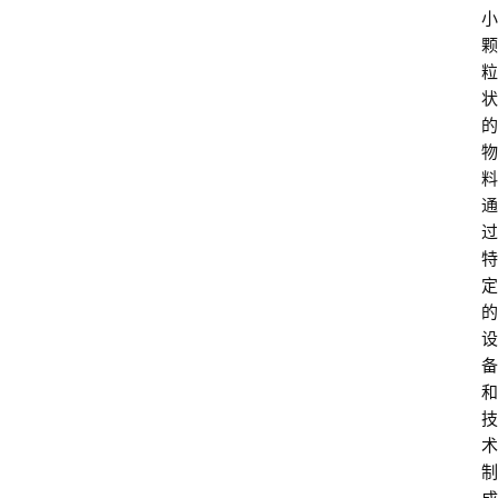
小
颗
粒
状
的
物
料
通
过
特
定
的
设
备
和
技
术
制