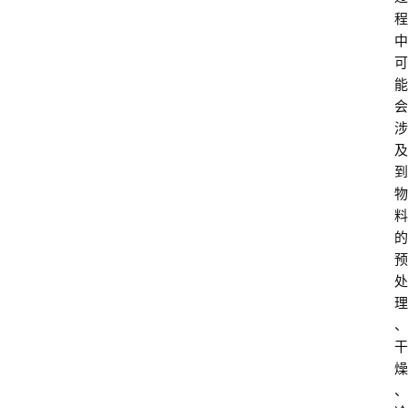
程
中
可
能
会
涉
及
到
物
料
的
预
处
理
、
干
燥
、