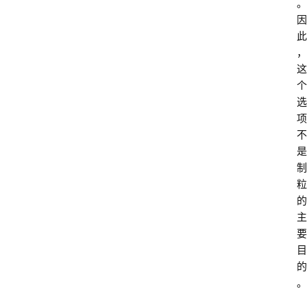
。
因
此
，
这
个
选
项
不
是
制
粒
的
主
要
目
的
。