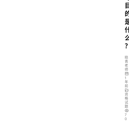
晓
青
老
师
1
年
前
资
格
试
题
7
0