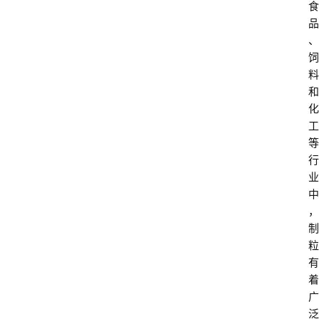
食
品
、
饲
料
和
化
工
等
行
业
中
，
制
粒
有
着
广
泛