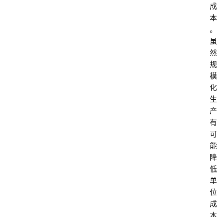
成
本
。
虽
然
规
模
化
生
产
有
可
能
降
低
单
位
成
本