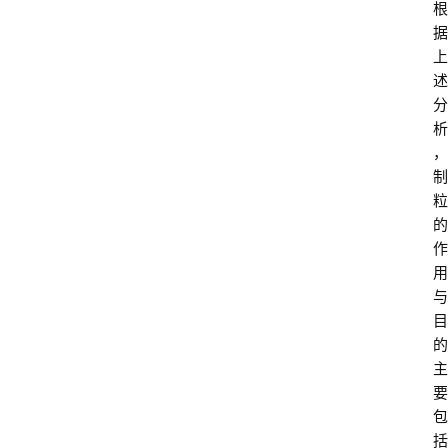
根
据
上
述
分
析
，
制
粒
的
作
用
与
目
的
主
要
包
括