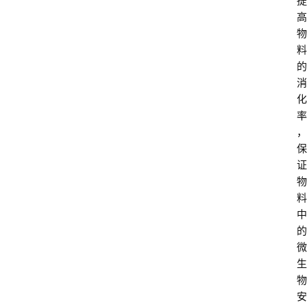
提
高
物
料
的
消
化
率
，
保
证
物
料
中
的
微
生
物
安