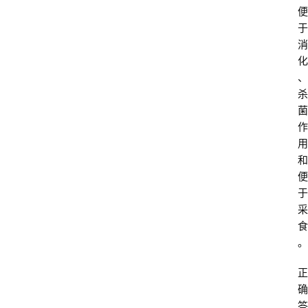
便
于
消
化
、
杀
菌
作
用
和
便
于
采
食
。
正
确
答