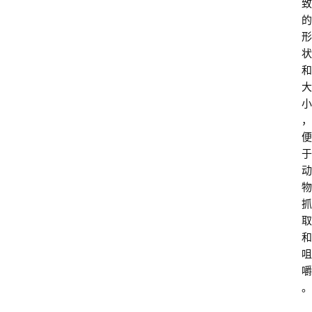
致
的
形
状
和
大
小
，
便
于
动
物
抓
取
和
咀
嚼
。