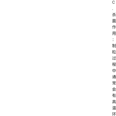
C
. 
杀
菌
作
用
：
制
粒
过
程
中
通
常
会
有
高
温
环