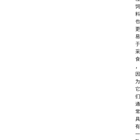
饲
料
也
更
易
于
采
食
，
因
为
它
们
通
常
具
有
一