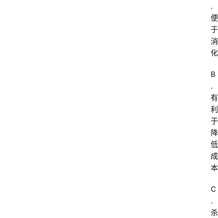
.
便
于
消
化
B
.
有
利
于
降
低
成
本
C
.
杀