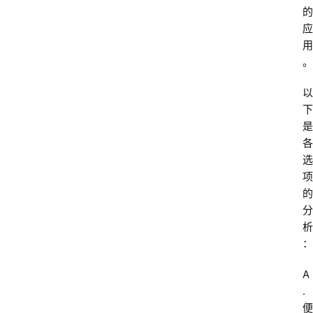
的
应
用
。
以
下
是
各
选
项
的
分
析
：
A
. 
便