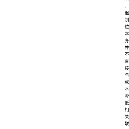
，
但
制
粒
本
身
并
不
直
接
与
成
本
降
低
相
关
联