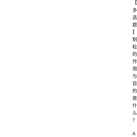
【
多
选
题
】
制
粒
的
作
用
与
目
的
是
什
么
？
A