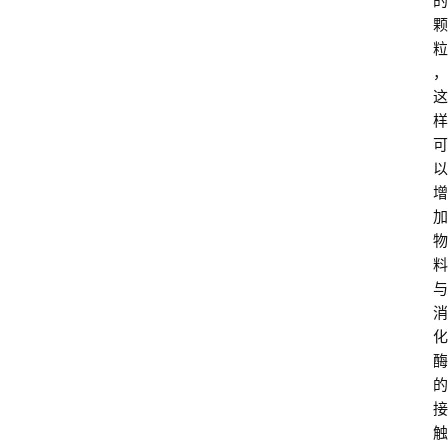
的
颗
粒
，
这
样
可
以
增
加
物
料
与
消
化
酶
的
接
触