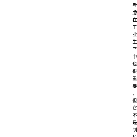
考
虑
在
工
业
生
产
中
也
很
重
要
，
但
它
不
是
制