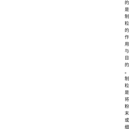
的
是
制
粒
的
作
用
与
目
的
。
制
粒
是
将
粉
末
或
细