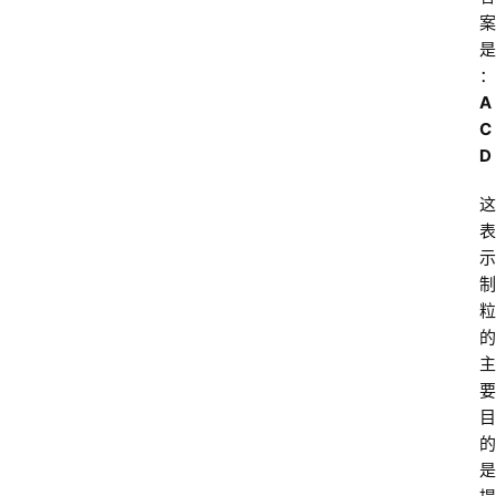
案
是
：
A
C
D
这
表
示
制
粒
的
主
要
目
的
是