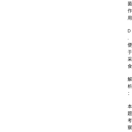
菌
作
用
D
.
便
于
采
食
解
析
：
本
题
考
察