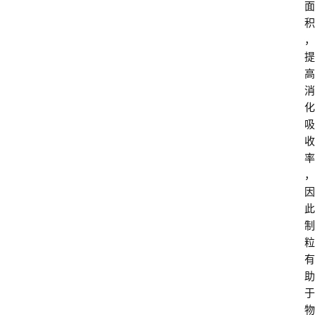
面
积
，
提
高
消
化
吸
收
率
，
因
此
制
粒
有
助
于
物