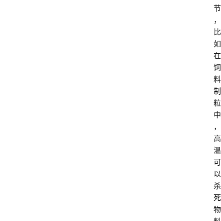
节
，
比
如
在
饲
料
制
粒
中
，
首
高
页
温
可
电
以
商
杀
干
死
货
物