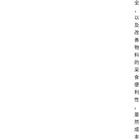
全
，
以
及
改
善
物
料
的
采
食
便
利
性
。
虽
然
成
本