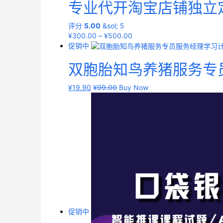
专业代开淘宝店铺独立
评分
5.00
&sol; 5
¥
300.00
–
¥
500.00
促销中
双胞胎知鸟养猪服务专
¥
19.90
¥
99.00
Buy Now
促销中