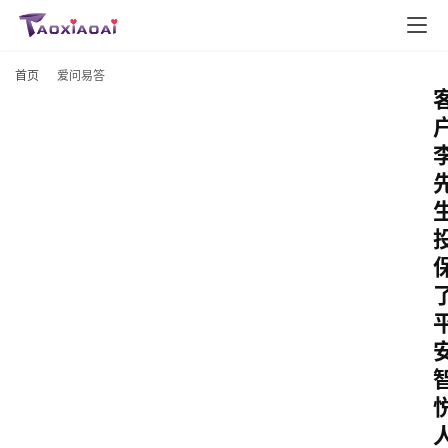
首页
爱问易答