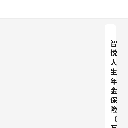
智
悦
人
生
年
金
保
险
（