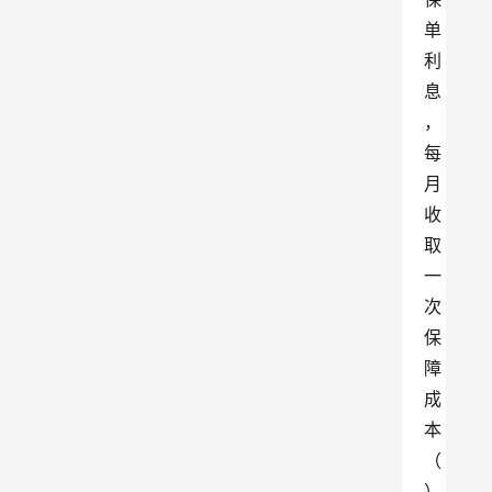
单
利
息
，
每
月
收
取
一
次
保
障
成
本
（
）