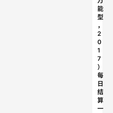
万
能
型
，
2
0
1
7
）
每
日
结
算
一