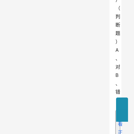
（
判
断
题
）
A
、
对
B
、
错
查
看
正