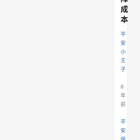
成
本
平
安
小
王
子
6
年
前
平
安
保