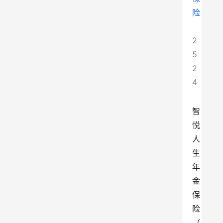
险
2
5
2
4
智
悦
人
生
年
金
保
险
（