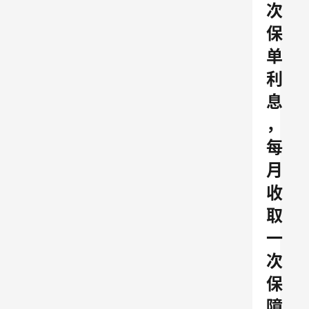
次
保
单
利
息
，
每
月
收
取
一
次
保
障