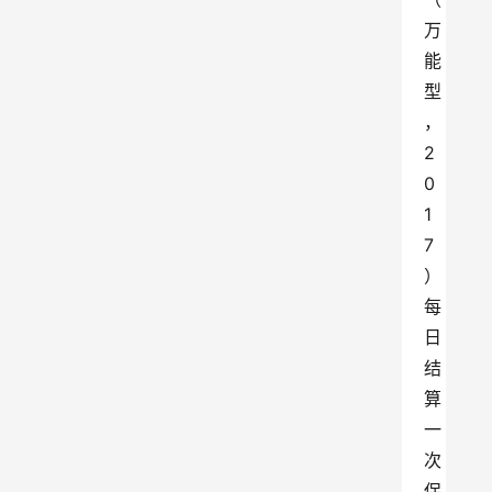
万
能
型
，
2
0
1
7
）
每
日
结
算
一
次
保