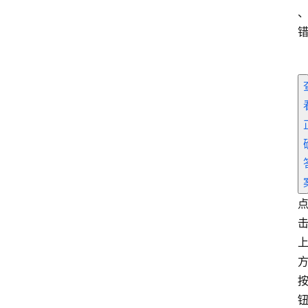
商
干
货
学
院
专
题
爱
问
易
答
找
服
务