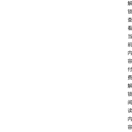
首
页
电
商
干
货
学
院
专
题
爱
问
易