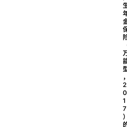
2
0
1
7