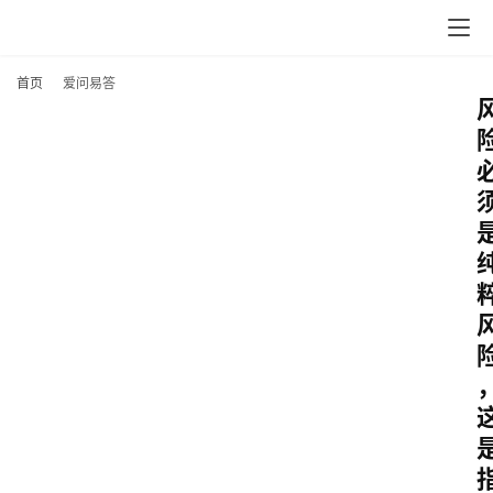
首页
爱问易答