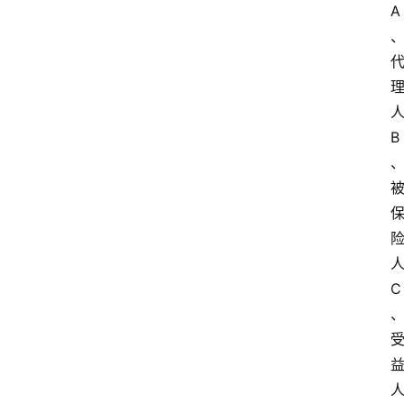
A
B
C