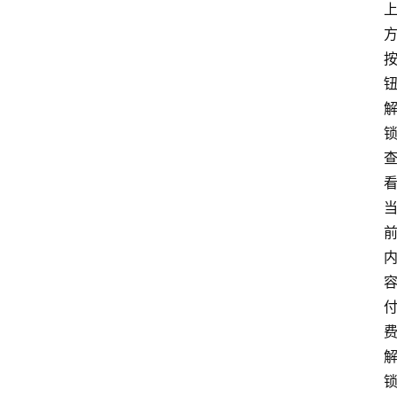
学
院
专
题
爱
问
易
答
找
服
务