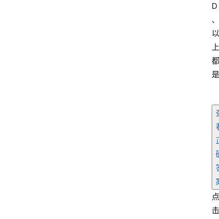
D
首
页
电
商
干
货