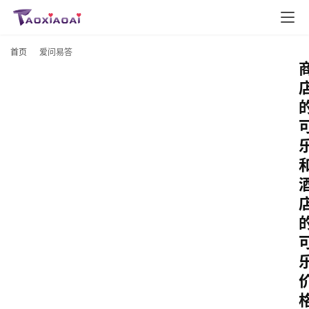
首页
爱问易答