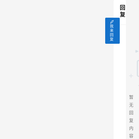
回
复
我
来
回
复
暂
无
回
复
内
容