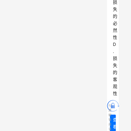
损
失
的
必
然
性
D
.
损
失
的
客
观
性
付
费
解
查
锁
阅
看
读