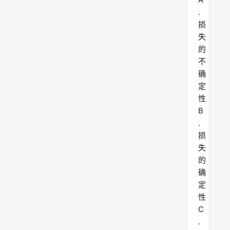
.
损
失
的
不
确
定
性
B
.
损
失
的
确
定
性
C
.