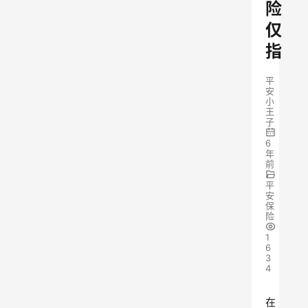
险
仅
指
平
安
小
王
子
6
年
前
平
安
保
险
1
6
3
4
在