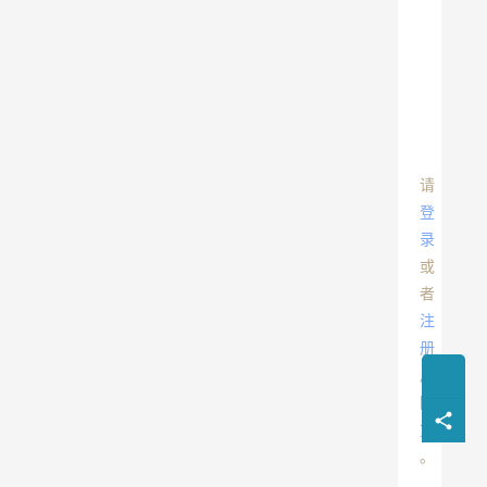
请
登
录
或
者
注
册
后
回
复
。