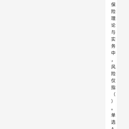
保
险
理
论
与
实
务
中
，
风
险
仅
指
（
）
。
单
选
A