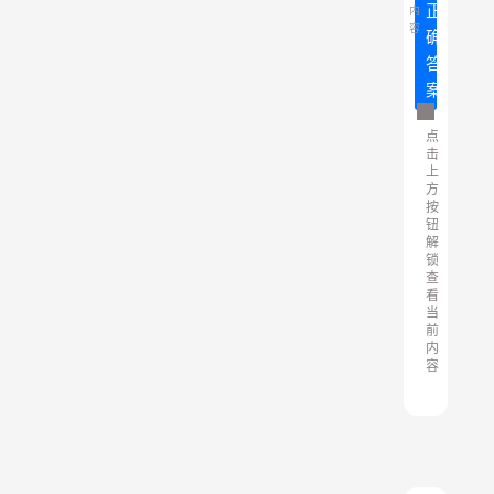
正
内
容
确
答
案
点
击
上
方
按
钮
解
锁
查
看
当
前
内
容