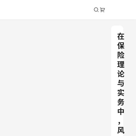
在
保
险
理
论
与
实
务
中
，
风