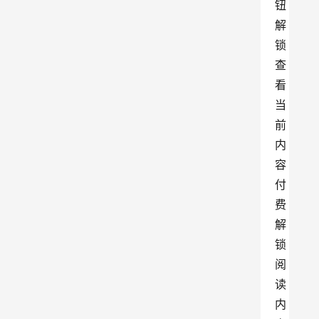
钮
解
锁
查
看
当
前
内
容
付
费
解
锁
阅
读
内