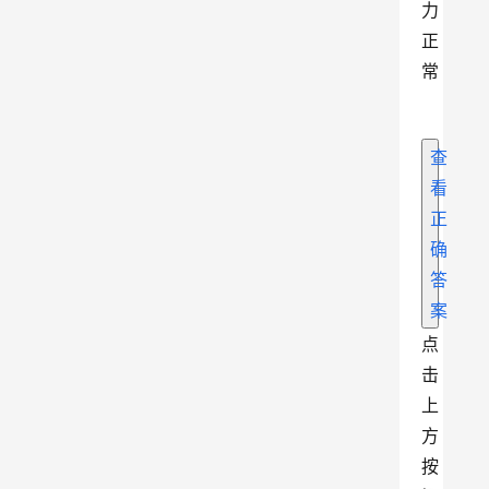
力
正
常
查
看
正
确
答
案
点
击
上
方
按