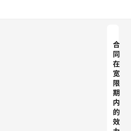
合
同
在
宽
限
期
内
的
效