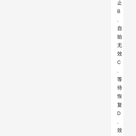
止
B
.
自
始
无
效
C
.
等
待
恢
复
D
.
效