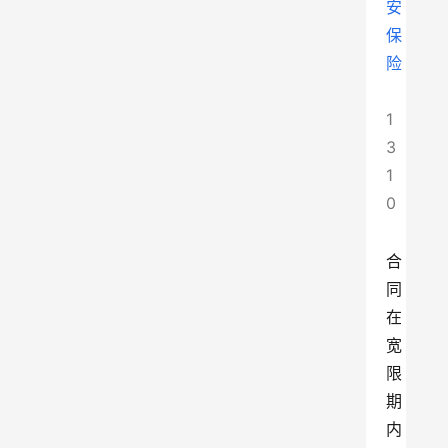
安
保
险
1
3
1
0
合
同
在
宽
限
期
内