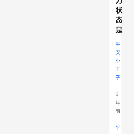
力
状
态
是
平
安
小
王
子
6
年
前
平