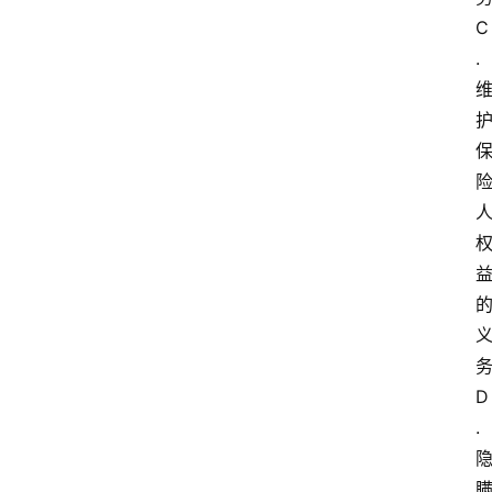
C
.
D
.