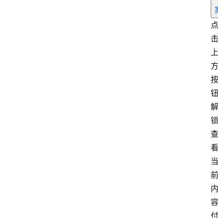
专
题
爱
问
易
答
找
服
务