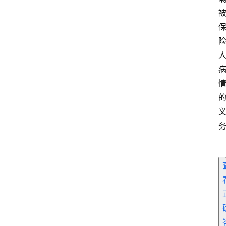
首
页
电
商
干
货
学
院