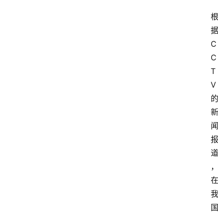
C
C
T
V