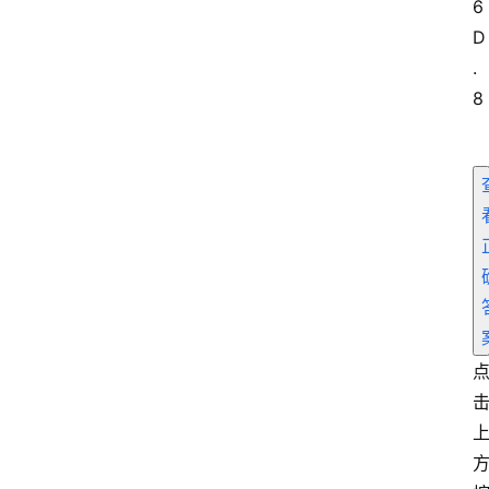
6
D
.
8
首
页
电
商
干
货
学
院
专
题
爱