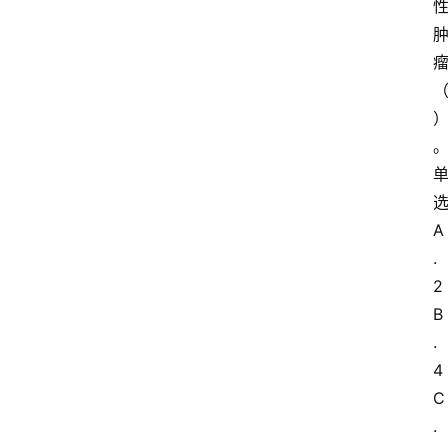
A
.
2
B
.
4
C
.