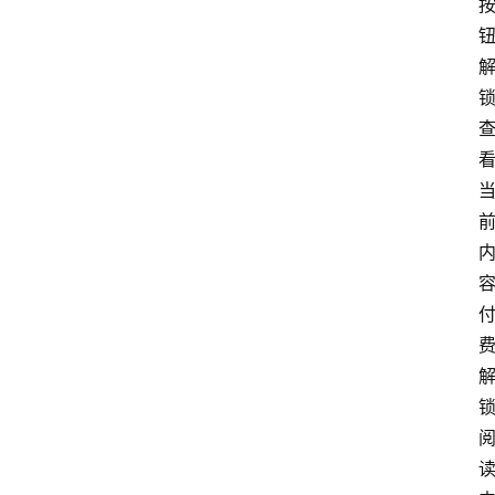
问
易
答
找
服
务