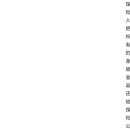
电
商
干
货
学
院
专
题
爱
问
易
答
找