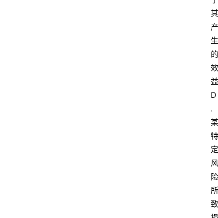
D
.
首
页
电
商
干
货