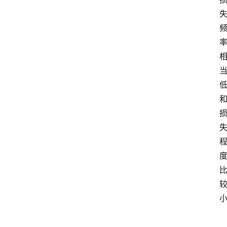
学
院
专
题
爱
问
易
答
找
服
务