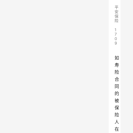
平
安
保
险
1
7
0
9
如
寿
险
合
同
的
被
保
险
人
在