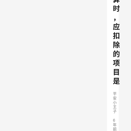
时
，
应
扣
除
的
项
目
是
平
安
小
王
子
6
年
前