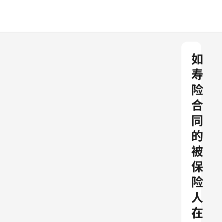
如
寿
险
合
同
的
被
保
险
人
在