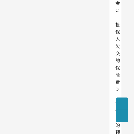
金
C
.
投
保
人
欠
交
的
保
险
费
D
.
投
保
人
的
预