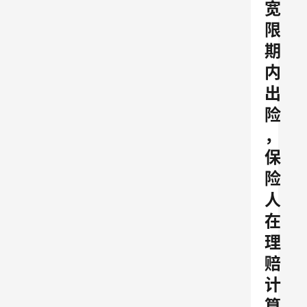
宽
限
期
内
出
险
，
保
险
人
在
理
赔
计
算