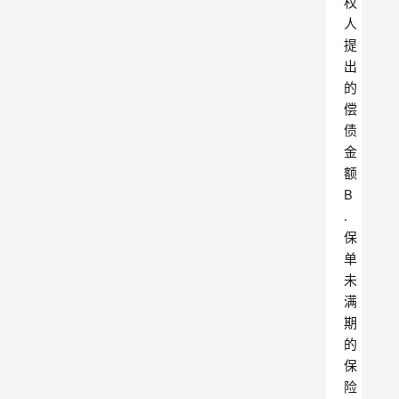
权
人
提
出
的
偿
债
金
额
B
.
保
单
未
满
期
的
保
险