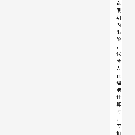
宽
限
期
内
出
险
，
保
险
人
在
理
赔
计
算
时
，
应
扣