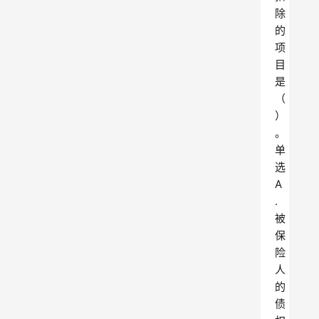
除
的
项
目
是
（
）
。
单
选
A
.
被
保
险
人
的
债