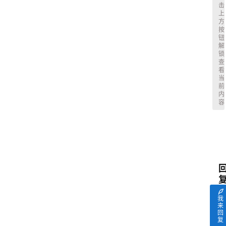
击
上
找
方
服
按
钮
务
解
锁
查
看
当
前
内
容
我
来
回
复