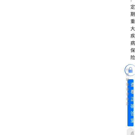
首
定
页
期
重
大
电
疾
商
病
干
保
货
险
学
付
院
费
解
专
查
锁
登录
注册
题
阅
看
读
正
内
容
爱
确
问
答
易
案
答
点