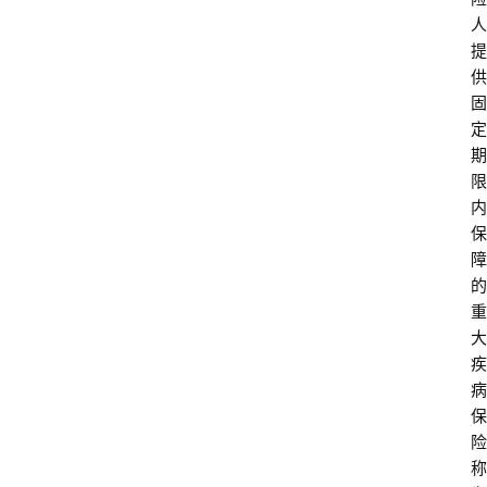
人
提
供
固
定
期
限
内
保
障
的
重
大
疾
病
保
险
称