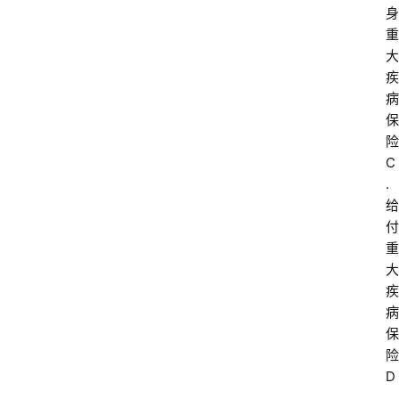
身
重
大
疾
病
保
险
C
.
给
付
重
大
疾
病
保
险
D
.