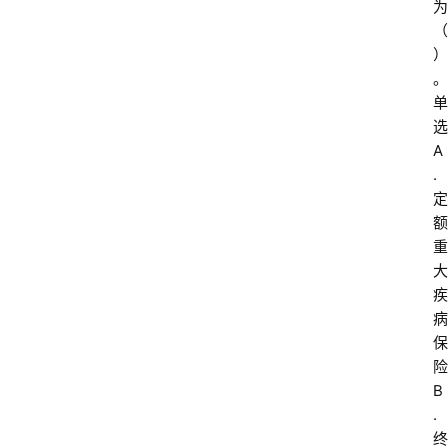
为
（
）
。
单
选
A
.
定
额
重
大
疾
病
保
险
B
.
终