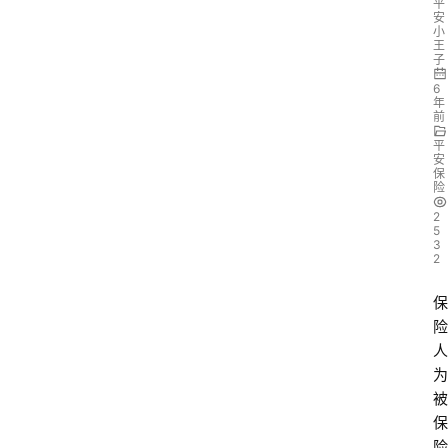
平
安
小
王
子
6
年
前
平
安
保
险
2
5
3
2
保
险
人
为
被
保
险