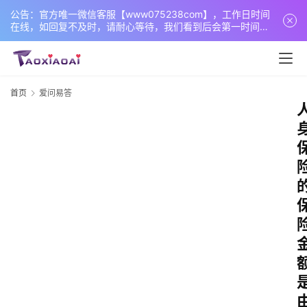
公告：官方唯一微信客服【www075238com】，工作日时间
在线，如回复不及时，请耐心等待，我们看到后会第一时间回
复您！
首页
爱问易答