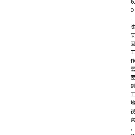
货
D
学
.
院
专
题
爱
问
易
答
找
服
务