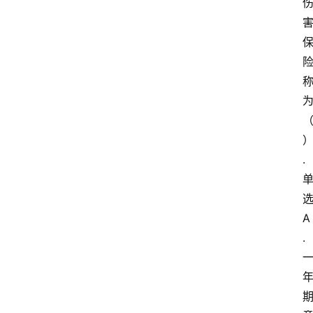
.
A
.