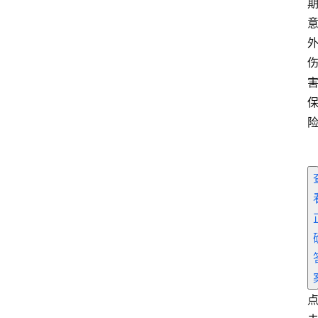
页
电
商
干
货
学
院
专
题
爱
问
易
答