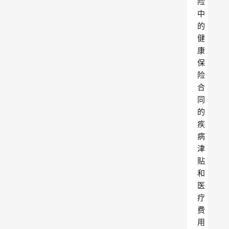
险
中
的
健
康
保
险
合
同
的
疾
病
津
贴
和
医
疗
费
用