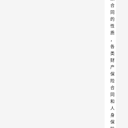
合
同
的
性
质
，
各
类
财
产
保
险
合
同
和
人
身
保