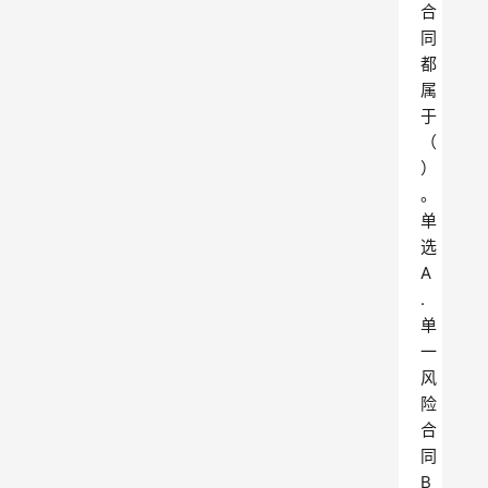
合
同
都
属
于
（
）
。
单
选
A
.
单
一
风
险
合
同
B