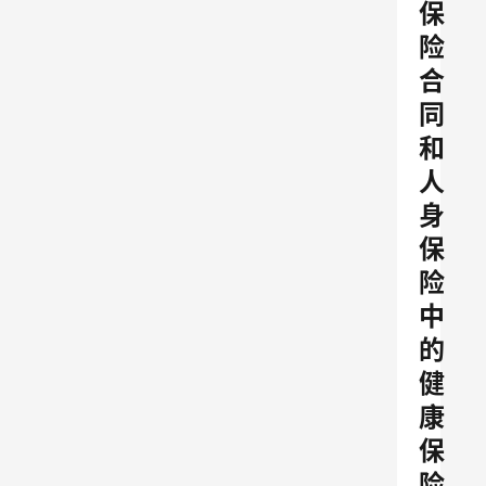
保
险
合
同
和
人
身
保
险
中
的
健
康
保
险