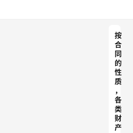
按
合
同
的
性
质
，
各
类
财
产