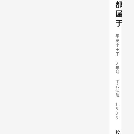
都
属
于
平
安
小
王
子
6
年
前
平
安
保
险
1
6
8
3
按