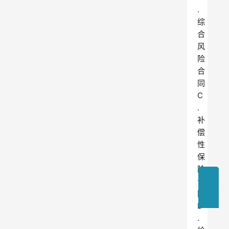
.
综
合
风
险
合
同
C
.
补
偿
性
保
险
合
同
D
.