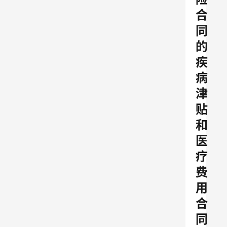
合
同
的
疾
病
津
贴
和
医
疗
费
用
合
同