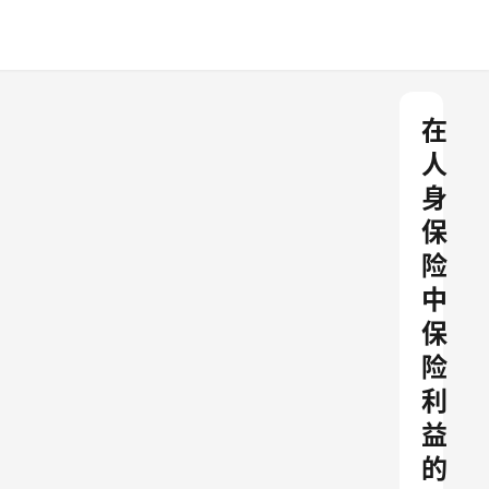
在
人
身
保
险
中
保
险
利
益
的