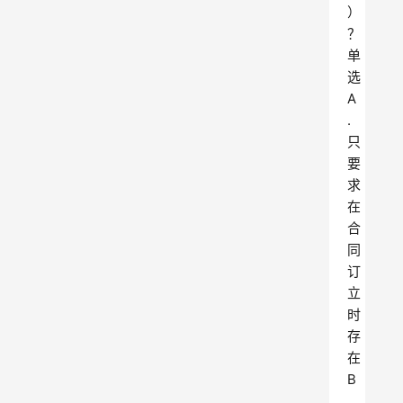
）
？
单
选
A
.
只
要
求
在
合
同
订
立
时
存
在
B
.