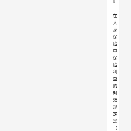
8
在
人
身
保
险
中
保
险
利
益
的
时
效
规
定
是
（