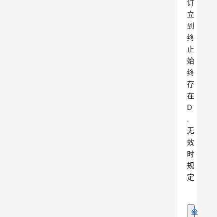
订
立
到
终
止
始
终
存
在
D
.
无
效
时
规
定
查