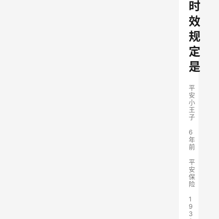
时
效
规
定
是
平
安
小
王
子
6
年
前
平
安
保
险
1
9
3