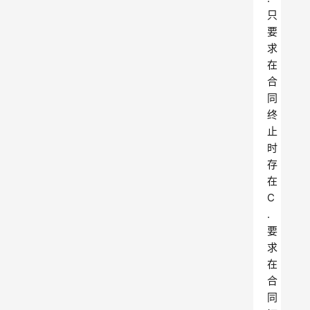
只
要
求
在
合
同
终
止
时
存
在
C
.
要
求
在
合
同