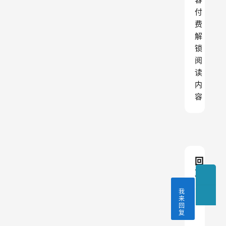
付
费
解
锁
阅
读
内
容
回
复
我
来
回
复