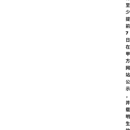
至
少
提
前
7
日
在
甲
方
网
站
公
示
，
并
载
明
生