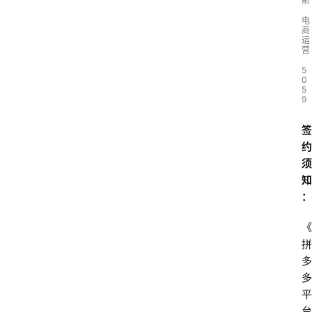
前
电
商
运
营
5
0
5
9
签
约
须
知
：
《
拼
多
多
平
台