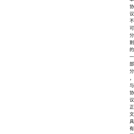
协
议
不
可
分
割
的
一
部
分
，
与
协
议
正
文
具
有