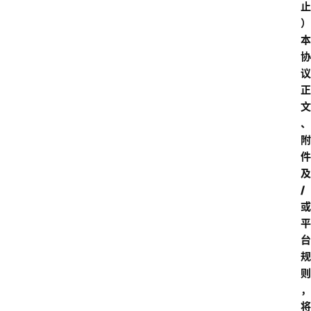
止
）
本
协
议
正
文
、
附
件
及
/
或
平
台
规
则
，
将