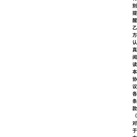
别
提
醒
乙
方
认
真
阅
读
本
协
议
各
条
款
（
对
于