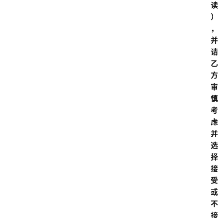
读
）
，
并
请
乙
方
审
慎
考
虑
并
选
择
接
受
或
不
接