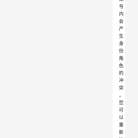
号
内
会
产
生
身
份
角
色
的
冲
突
，
您
可
以
重
新