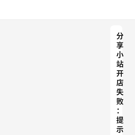
分
享
小
站
开
店
失
败
：
提
示