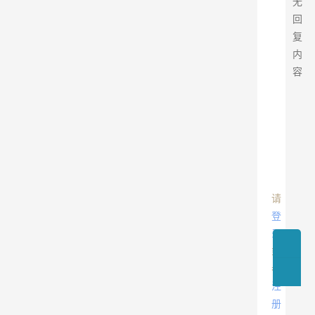
无
回
复
内
容
请
登
录
或
者
注
册