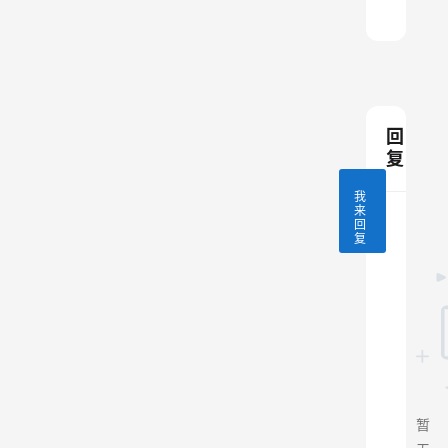
回
复
我
来
回
复
暂