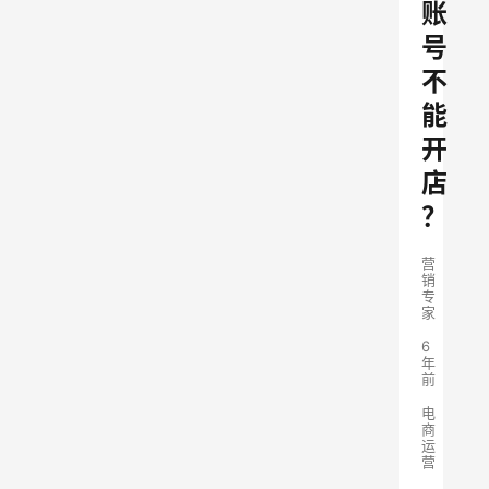
账
号
不
能
开
店
？
营
销
专
家
6
年
前
电
商
运
营