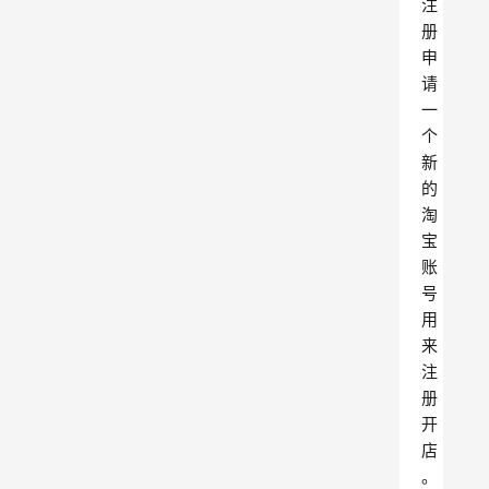
注
册
申
请
一
个
新
的
淘
宝
账
号
用
来
注
册
开
店
。