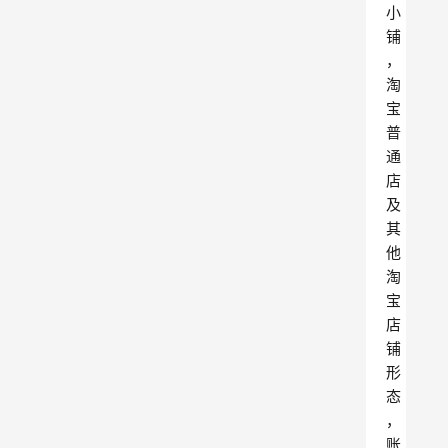
小
铺
，
淘
宝
普
通
店
及
其
他
淘
宝
店
铺
形
态
，
账