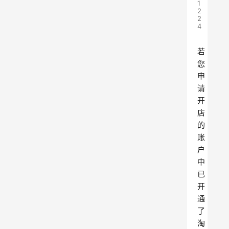
1
2
2
4
若
您
申
请
开
店
的
账
户
中
已
开
通
了
淘