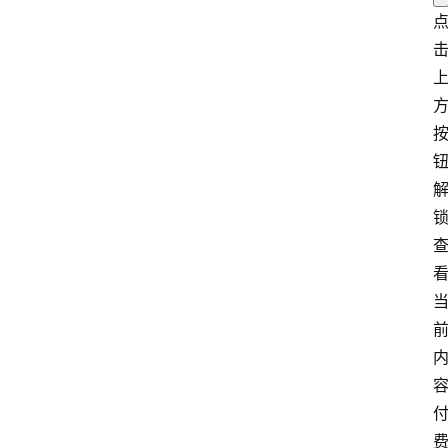
首
页
电
商
干
货
学
院
专