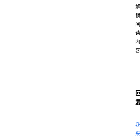
题
爱
问
易
答
找
服
务