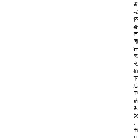
近
我
怀
疑
有
同
行
恶
意
拍
下
后
申
请
退
款
，
而
且