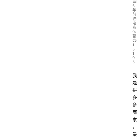
6
年
前
电
商
运
营
1
5
1
0
5
我
是
拼
多
多
商
家
，
最