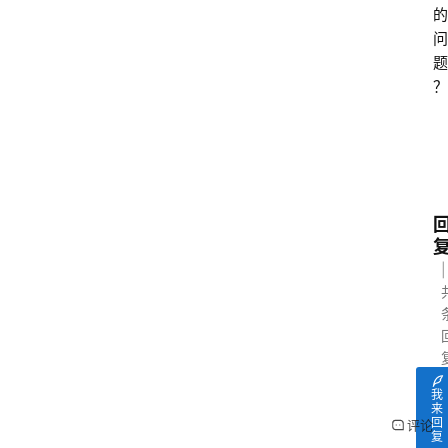
题
的
问
爱
题
问
？
易
答
找
服
务
我
来
回
评论
复