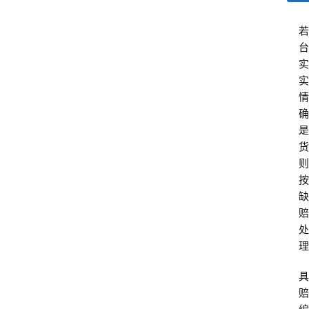
若
台
实
实
情
确
是
货
则
按
缺
赔
处
理
具
赔