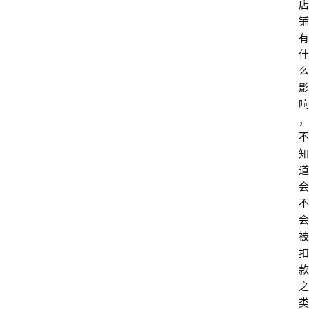
店
铺
有
什
么
影
响
首
，
页
不
知
道
电
会
商
不
干
会
货
被
扣
学
款
院
之
专
类
登录
注册