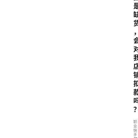
职
业
快
手