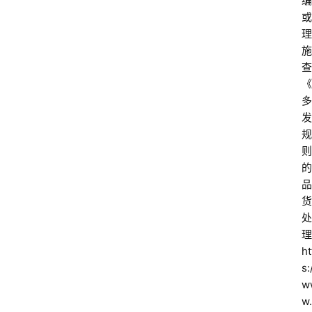
编
或
理
施
查
《
多
发
规
则
的
品
货
处
理
ht
s:
w
w