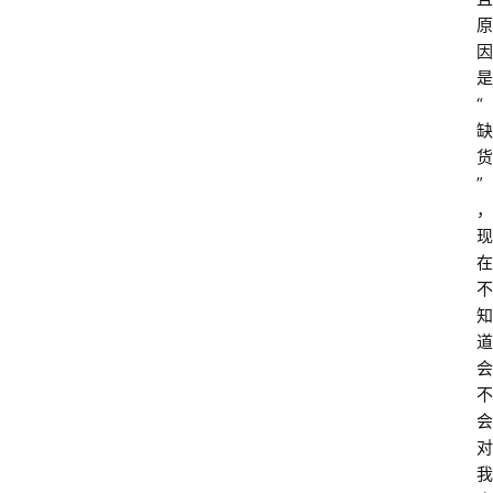
原
因
是
“
缺
货
”
，
现
在
不
知
道
会
不
会
对
我