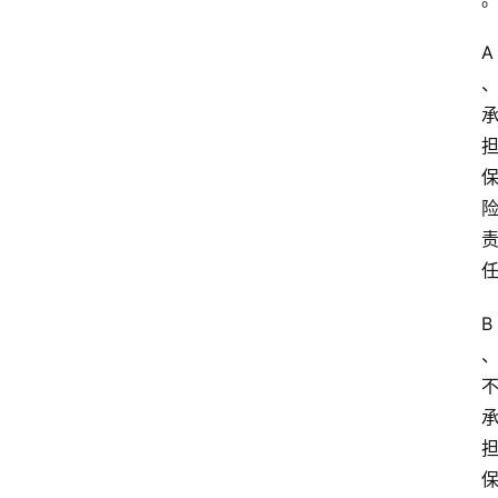
商
干
A
货
学
院
专
题
爱
问
易
B
答
找
服
务