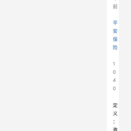
前
平
安
保
险
1
0
4
0
定
义
：
邀