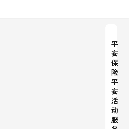
平
安
保
险
平
安
活
动
服