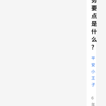
务
要
点
是
什
么
？
平
安
小
王
子
6
年