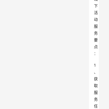
下
活
动
服
务
要
点
：
1
、
获
取
服
务
任