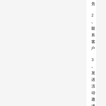
务
2
、
联
系
客
户
3
、
发
送
活
动
邀