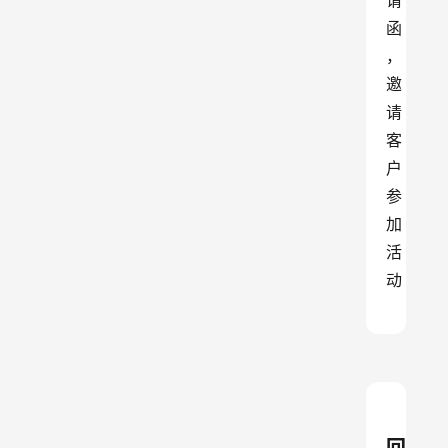
请
函
，
邀
请
客
户
参
加
活
动