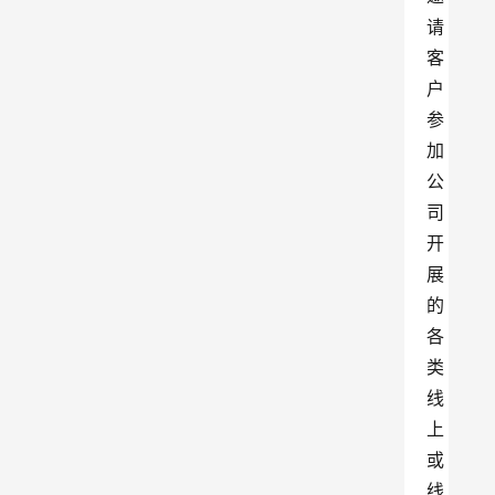
请
客
户
参
加
公
司
开
展
的
各
类
线
上
或
线