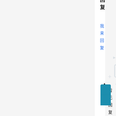
回
复
我
来
回
复
暂
无
回
复