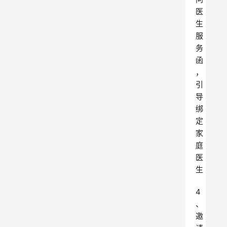
医
生
服
务
函
，
引
导
绑
定
家
庭
医
生
4
、
邀