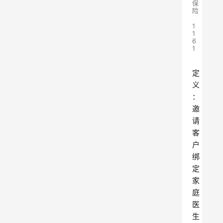
保
险
1
1
6
1
定
义
：
邀
请
客
户
绑
定
家
庭
医
生