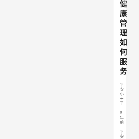
健
康
管
理
如
何
服
务
平
安
小
王
子
6
年
前
平
安