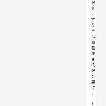
服
务
，
推
荐
产
品
和
健
康
资
讯
服
务
要
点
：
1