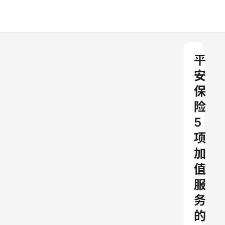
平
安
保
险
5
项
加
值
服
务
的