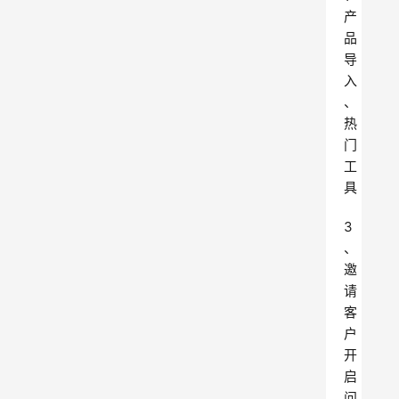
产
品
导
入
、
热
门
工
具
3
、
邀
请
客
户
开
启
问