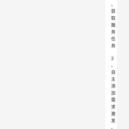
、
获
取
服
务
任
务
2
、
自
主
添
加
需
求
激
发
、