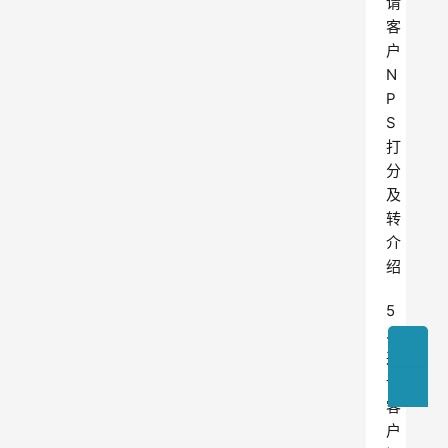
请
客
户
N
P
S
打
分
及
转
介
绍
5
、
邀
请
客
户