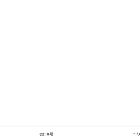
微信客服
个人