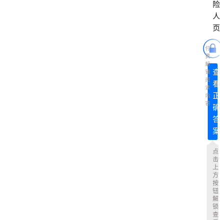
险
人
页
付
费
解
查
锁
阅
看
读
正
内
容
确
答
案
点
击
上
方
按
钮
解
锁
查