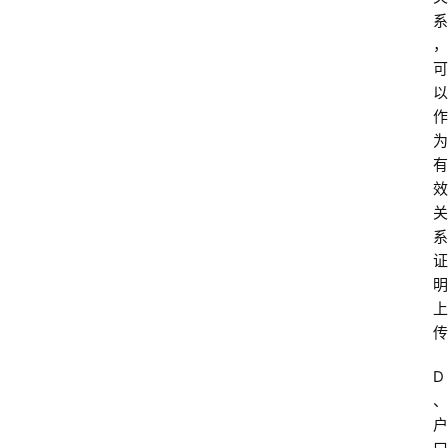
系
，
可
以
作
为
有
效
关
系
证
明
上
传
首
D
页
、
户