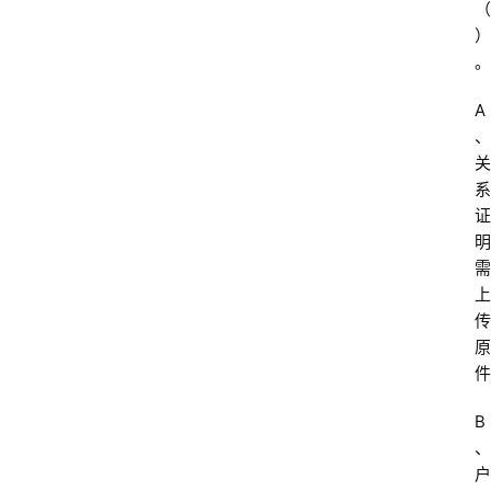
（ 
）
。
A
、
关
系
证
明
需
上
传
原
件
B
、
户