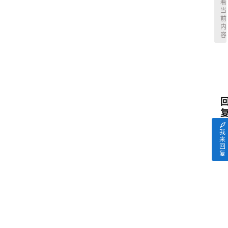
看
当
前
内
容
我
来
回
复