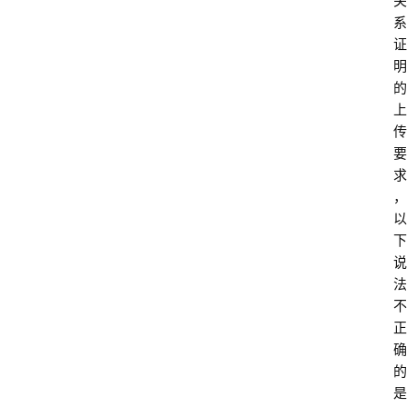
关
系
证
明
的
上
传
要
求
，
以
下
说
法
不
正
确
的
是