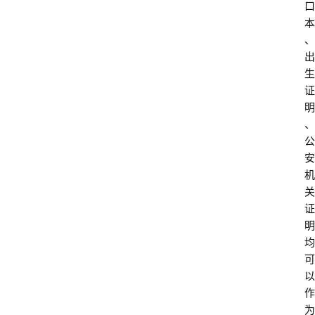
口
本
、
出
生
证
明
、
公
安
机
关
证
明
均
可
以
作
为