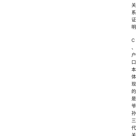
关
系
证
明
C
、
户
口
本
体
现
的
是
爷
孙
三
代
关