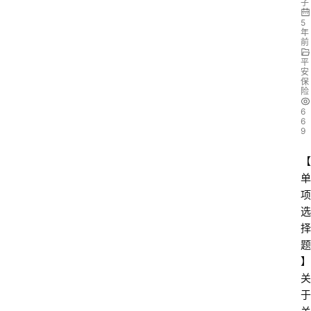
子
5
年
前
平
安
保
险
6
6
9
【
单
项
选
择
题
】
关
于