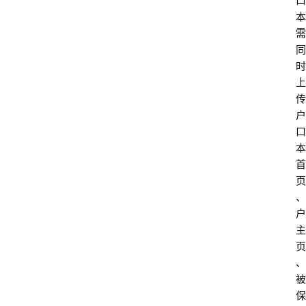
口
电
本
商
需
干
同
货
时
上
学
传
院
户
专
口
登录
注册
题
本
首
爱
页
问
、
易
户
答
主
页
找
、
服
被
务
保