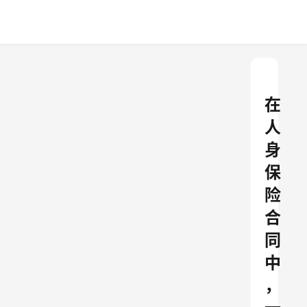
在
人
身
保
险
合
同
中
，