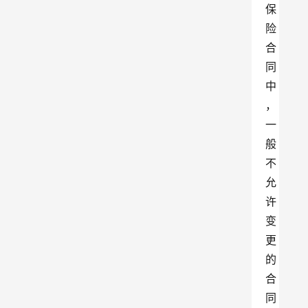
保
险
合
同
中
，
一
般
不
允
许
变
更
的
合
同