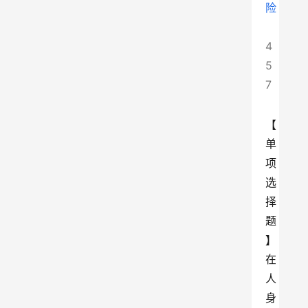
险
4
5
7
【
单
项
选
择
题
】
在
人
身