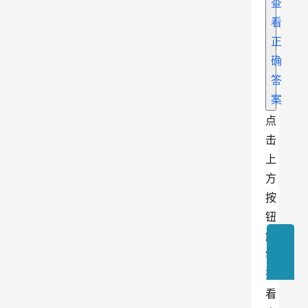
查
看
正
确
答
案
点
击
上
方
按
钮
解
锁
查
看