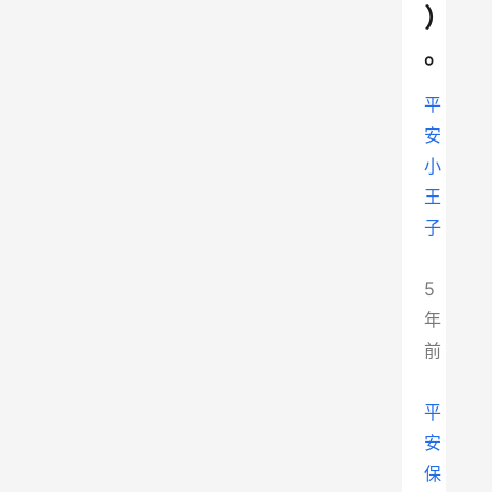
）
。
平
安
小
王
子
5
年
前
平
安
保