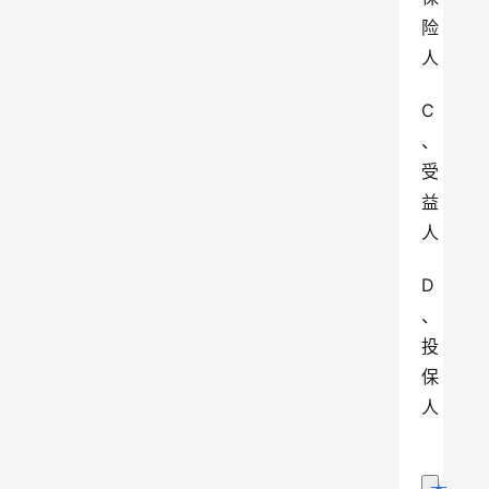
险
人
C
、
受
益
人
D
、
投
保
人