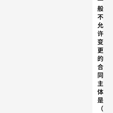
一
般
不
允
许
变
更
的
合
同
主
体
是
（