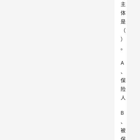
主
体
是
（
）
。
A
、
保
险
人
B
、
被
保