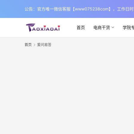
公告：官方唯一微信客服【www075238com】，工
首页
电商干货
学院
首页
爱问易答