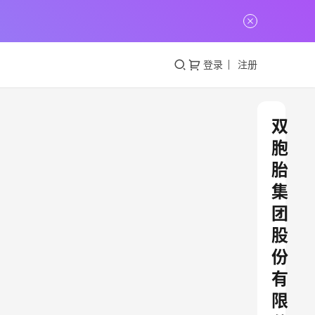
登录
注册
双
胞
胎
集
团
股
份
有
限