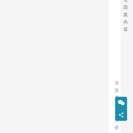
回
复
内
容
请
登
录
或
者
注
册