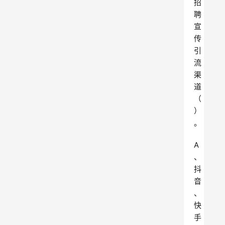
招
聘
宣
传
引
流
渠
道
（
）
。
A
、
抖
音
、
快
手