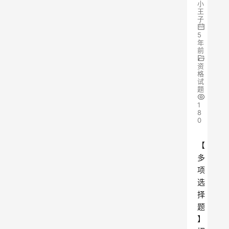
小
王
子
5
年
前
资
格
试
题
1
8
0
【
多
项
选
择
题
】