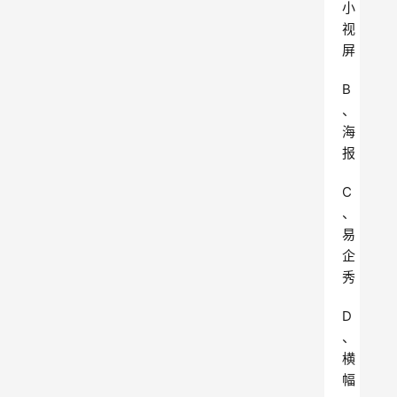
小
视
屏
B
、
海
报
C
、
易
企
秀
D
、
横
幅