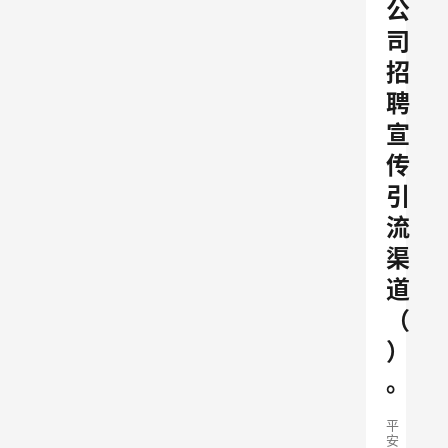
公
司
招
聘
宣
传
引
流
渠
道
（
）
。
平
安