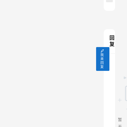
回
复
我
来
回
复
暂
无