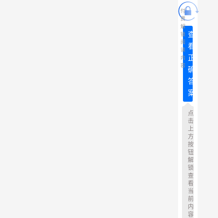
付
费
解
查
锁
阅
看
读
正
内
容
确
答
案
点
击
上
方
按
钮
解
锁
查
看
当
前
内
容