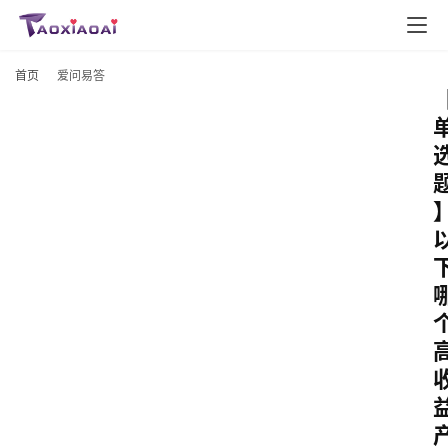
首页
爱问易答