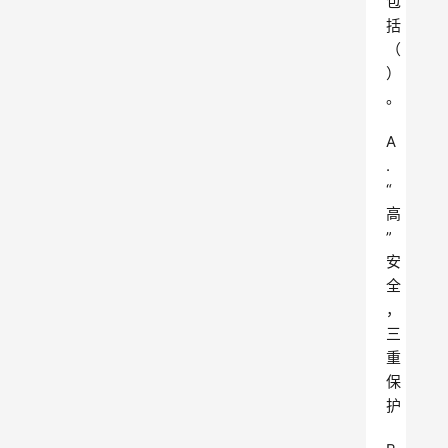
包
括
（
）
。
A
.
“
高
”
安
全 
，
三
重
保
护