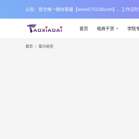
公告：官方唯一微信客服【www075238com】，工
首页
电商干货
学院
首页
爱问易答