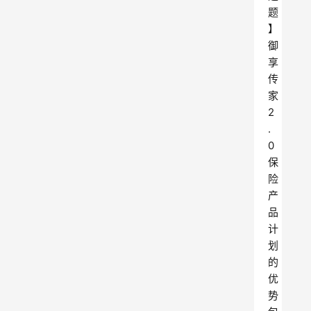
题
】
御
享
传
家
2
.
0
保
险
产
品
计
划
的
优
势