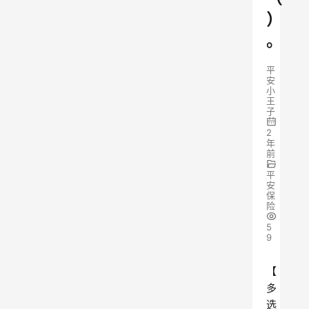
）
。
平
安
小
王
子
2
年
前
平
安
保
险
5
9
【
多
选