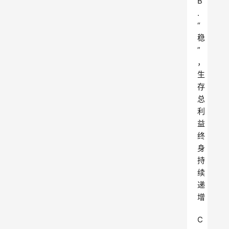
B
.
“
稳
”
，
生
存
总
利
益
终
身
持
续
递
增
C