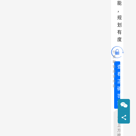
能
，
规
划
有
度
付
费
解
查
锁
阅
看
读
正
内
容
确
答
案
点
击
上
方
按