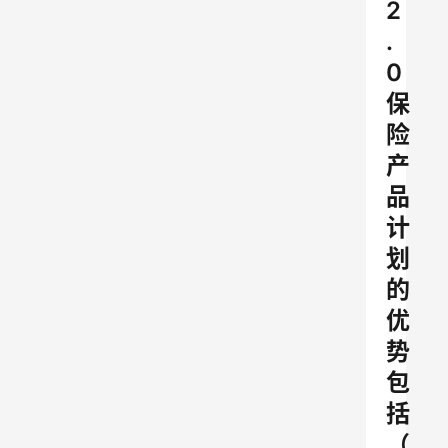
2
.
0
保
险
产
品
计
划
的
优
势
包
括
（