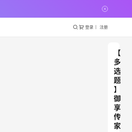
登录
注册
【
多
选
题
】
御
享
传
家