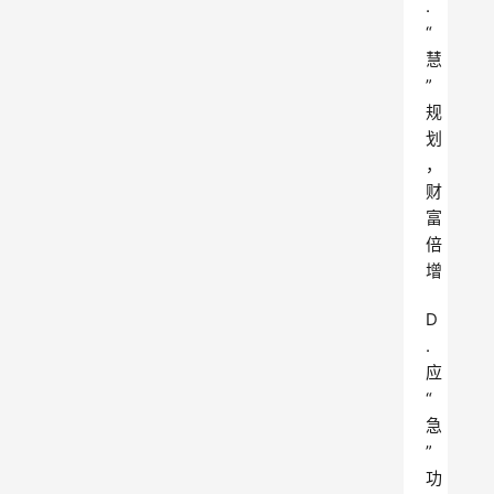
.
“
慧
”
规
划
，
财
富
倍
增
D
.
应
“
急
”
功