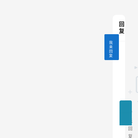
回
复
我
来
回
复
暂
无
回
复