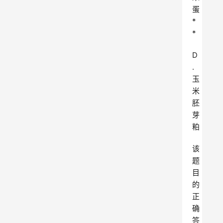
蛋
*
*
D
.
玉
米
胚
芽
粕
该
题
目
的
正
确
答