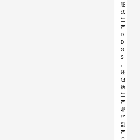
胚
法
生
产
D
D
G
S
，
还
包
括
生
产
哪
些
副
产
品