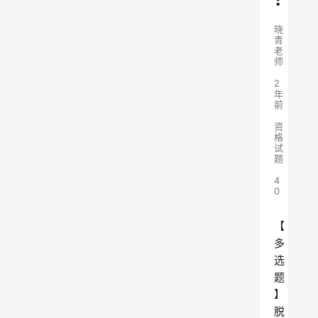
晓
青
老
师
2
年
前
资
格
试
题
4
0
【
多
选
题
】
脱