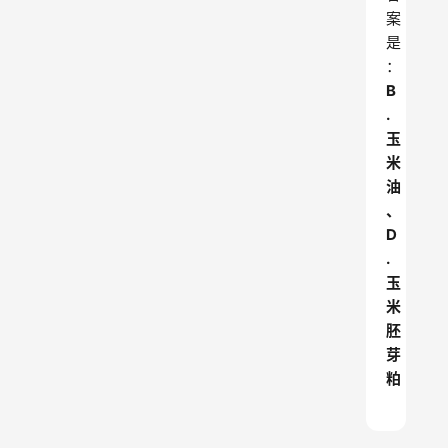
案
是
：
B
.
玉
米
油
、
D
.
玉
米
胚
芽
粕