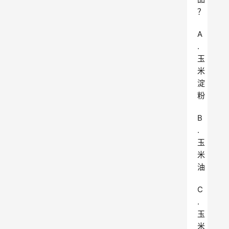
？
A
.
玉
米
淀
粉
B
.
玉
米
油
C
.
玉
米