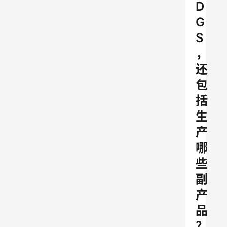
D
G
S
，
还
包
括
生
产
哪
些
副
产
品
？