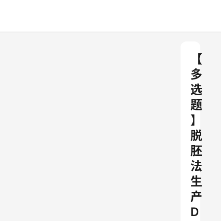
【
多
选
题
】
脱
胚
法
生
产
D