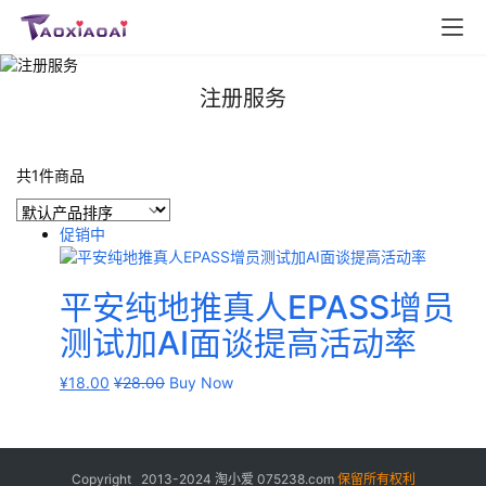
注册服务
共1件商品
首
促销中
页
电
平安纯地推真人EPASS增员
商
测试加AI面谈提高活动率
干
货
¥
18.00
¥
28.00
Buy Now
学
院
Copyright 2013-2024
淘小爱
075238.com
保留所有权利