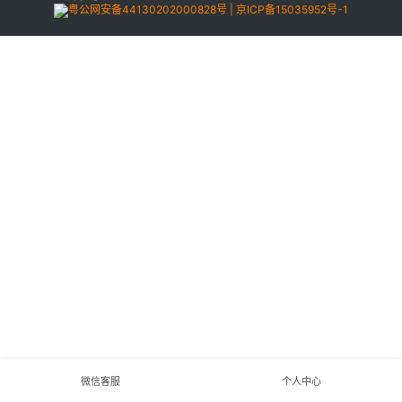
专
粤公网安备44130202000828号 | 京ICP备15035952号-1
题
爱
问
易
答
找
服
务
微信客服
个人中心