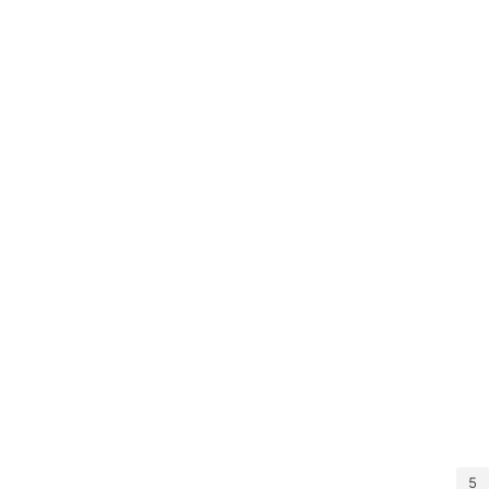
院
专
登录
注册
题
爱
问
易
答
找
服
务
5