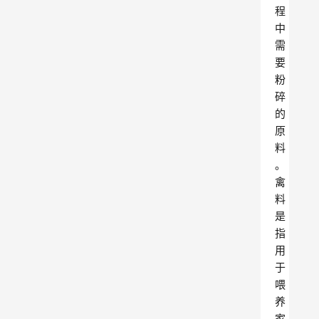
程
中
需
要
粉
碎
的
原
料
。
禽
料
是
指
用
于
喂
养
家