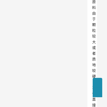
原
料
由
于
颗
粒
较
大
或
者
质
地
较
硬
，
不
便
直
接