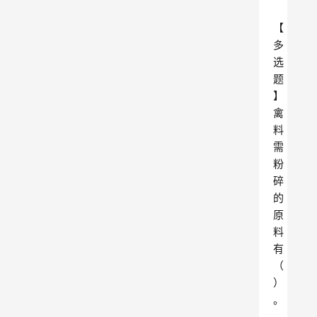
【
多
选
题
】
禽
料
需
粉
碎
的
原
料
有
（
）
。