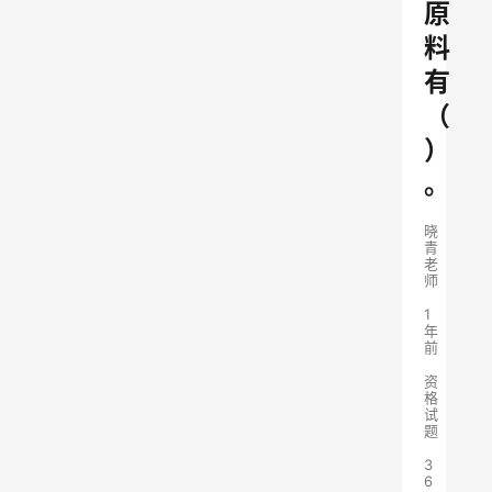
原
料
有
（
）
。
晓
青
老
师
1
年
前
资
格
试
题
3
6