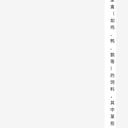
禽
（
如
鸡
、
鸭
、
鹅
等
）
的
饲
料
，
其
中
某
些