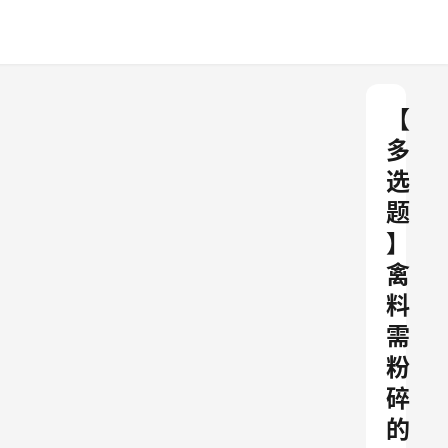
【
多
选
题
】
禽
料
需
粉
碎
的