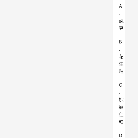
A
.
豌
豆
B
.
花
生
粕
C
.
棕
榈
仁
粕
D