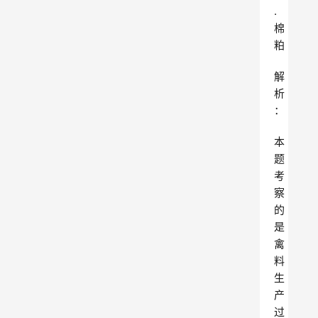
.
棉
粕
解
析
：
本
题
考
察
的
是
禽
料
生
产
过