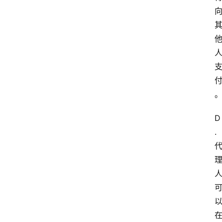
爱
问
易
答
找
服
务
D
.