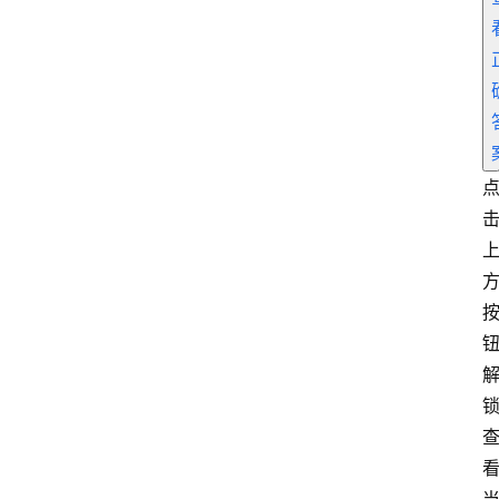
学
院
专
题
爱
问
易
答
找
服
务