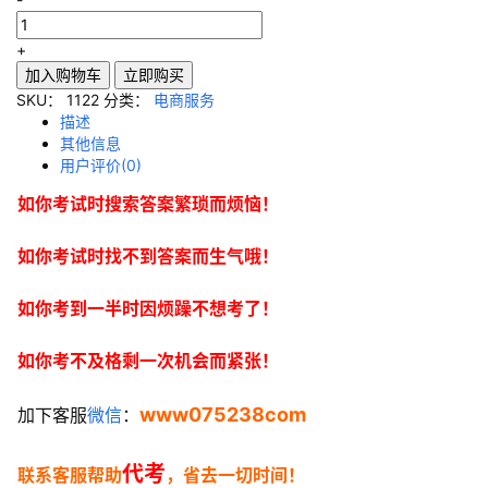
+
加入购物车
立即购买
SKU：
1122
分类：
电商服务
描述
其他信息
用户评价(0)
如你考试时搜索答案繁琐而烦恼！
如你考试时找不到答案而生气哦！
如你考到一半时因烦躁不想考了！
如你考不及格剩一次机会而紧张！
www075238com
加下客服
微信
：
代考
联系客服帮助
，省去一切时间！