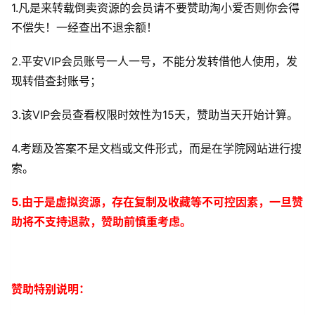
1.凡是来转载倒卖资源的会员请不要赞助淘小爱否则你会得
电
不偿失！一经查出不退余额！
商
干
2.平安VIP会员账号一人一号，不能分发转借他人使用，发
货
现转借查封账号；
学
3.该VIP会员查看权限时效性为15天，赞助当天开始计算。
院
专
4.考题及答案不是文档或文件形式，而是在学院网站进行搜
题
索。
爱
5.由于是虚拟资源，存在复制及收藏等不可控因素，一旦赞
问
助将不支持退款，赞助前慎重考虑。
易
答
找
赞助特别说明：
服
务