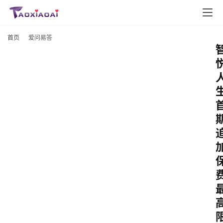
首页
爱问易答