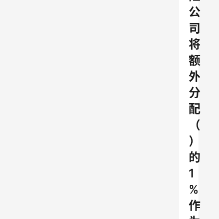
公
司
将
额
外
分
配
（
）
的
1
%
作