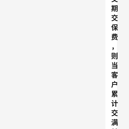
期
交
保
费
，
则
当
客
户
累
计
交
满