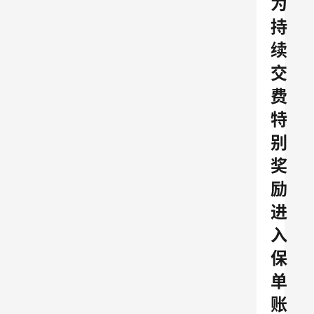
为
持
续
交
费
特
别
奖
励
进
入
保
单
账