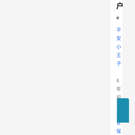
户
。
平
安
小
王
子
6
年
前
平
安
保