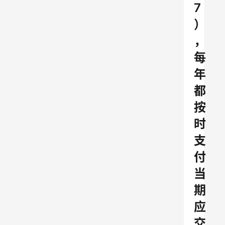
7
）
，
每
年
都
按
时
支
付
当
期
应
交