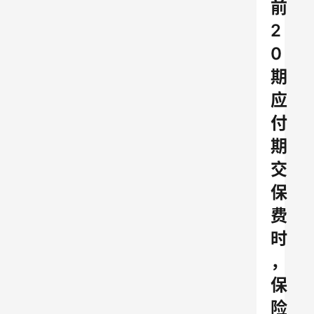
前
2
0
期
应
付
期
交
保
费
时
，
保
险