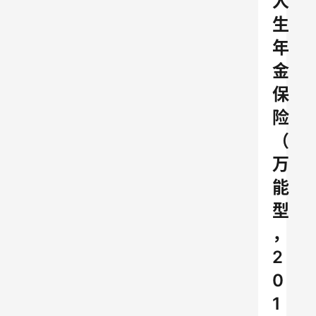
人
生
年
金
保
险
（
万
能
型
，
2
0
1