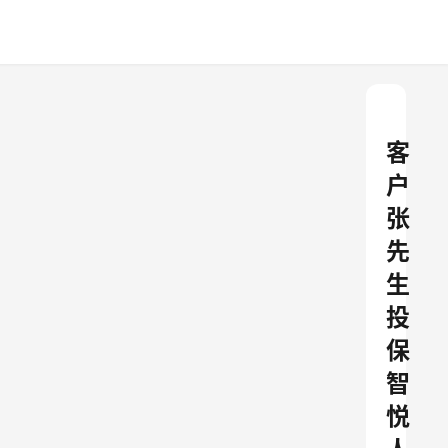
客
户
张
先
生
投
保
智
悦