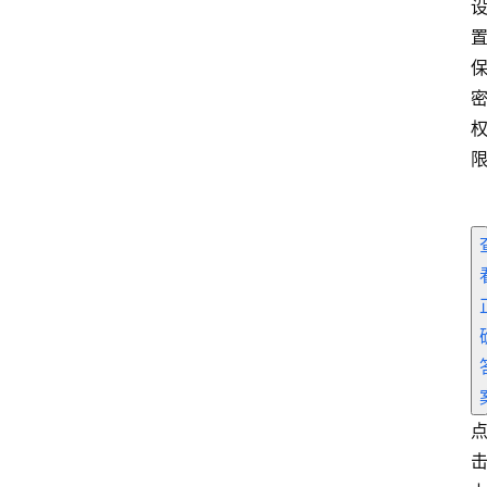
学
院
专
题
爱
问
易
答
找
服
务