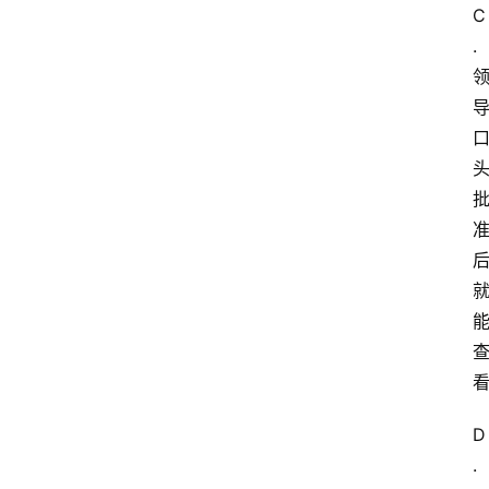
C
. 
D
.