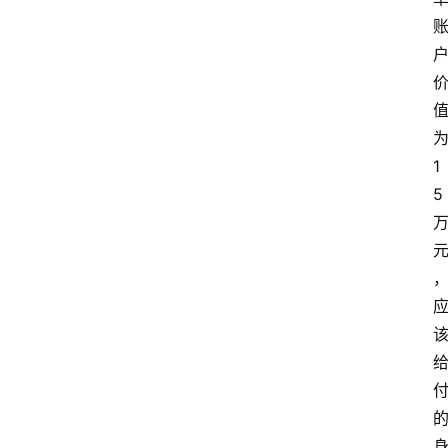
首
页
1
电
5
商
干
货
学
院
专
题
爱