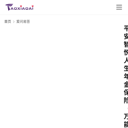
首页
爱问易答