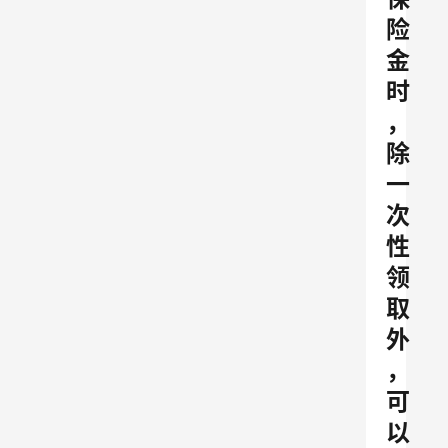
险
金
时
，
除
一
次
性
领
取
外
，
可
以