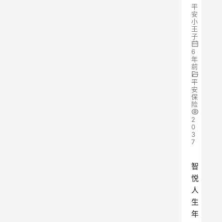
平
安
小
王
子
6
年
前
平
安
保
险
2
0
3
7
智
悦
人
生
年