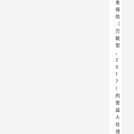
金
保
险
（
万
能
型
，
2
0
1
7
）
的
受
益
人
在
领