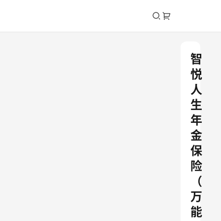
智
悦
人
生
年
金
保
险
（
万
能