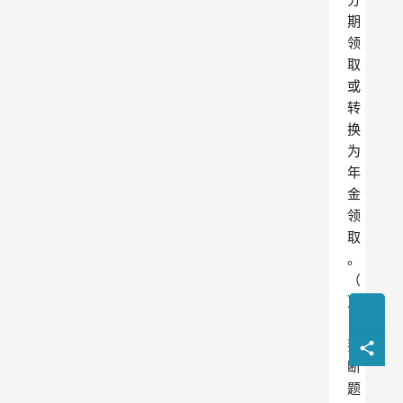
期
领
取
或
转
换
为
年
金
领
取
。
（
）
（
判
断
题