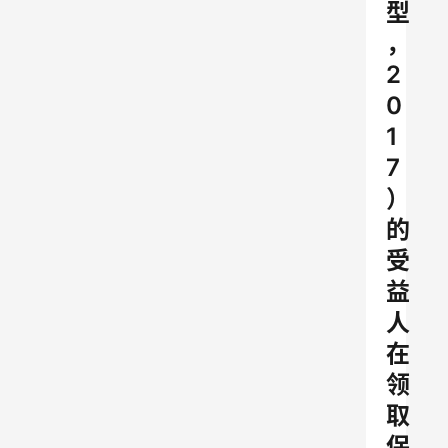
型
，
2
0
1
7
）
的
受
益
人
在
领
取
保