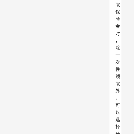
取
保
险
金
时
，
除
一
次
性
领
取
外
，
可
以
选
择
分