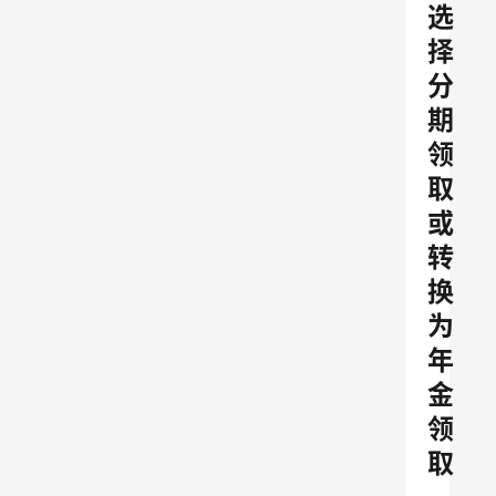
选
择
分
期
领
取
或
转
换
为
年
金
领
取