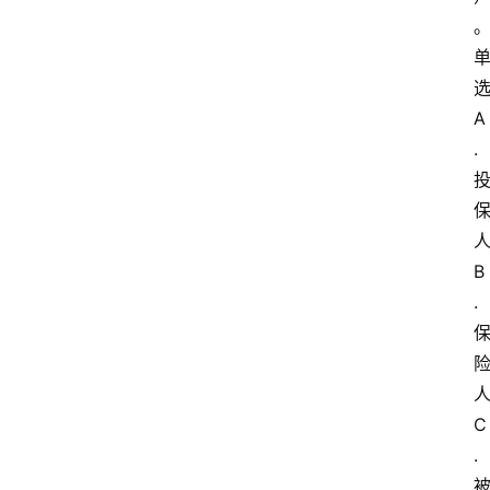
A
.
B
.
C
.