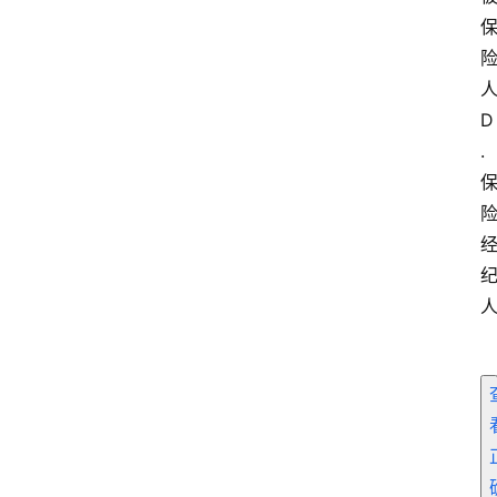
D
.
首
页
电
商
干
货
学
院