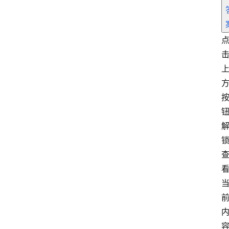
专
题
爱
问
易
答
找
服
务